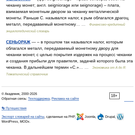
чеканку монет; англ. seigniorage или seignorage) – плата,
взимаемая монетным двором за чеканку металлической
монеты. Раньше С. назывался налог, к рым облагался драгоц.
металл, передаваемый монетному… …
Финансово-кредитный
энциклопедический словарь
СЕНЬОРАЖ
— – в прошлом так назывался налог, которым
облагался металл, передаваемый монетному двору для
чеканки монет, с целью покрытия издержек на процесс чеканки
и создания прибыли для правителя, задачей которого была эта
чеканка. В дальнейшем термин «С.»… …
Экономика от А до Я:
Тематический справочник
© Академик, 2000-2026
18+
Обратная связь:
Техподдержка
,
Реклама на сайте
👣 Путешествия
Экспорт словарей на сайты
, сделанные на PHP,
Joomla,
Drupal,
WordPress, MODx.